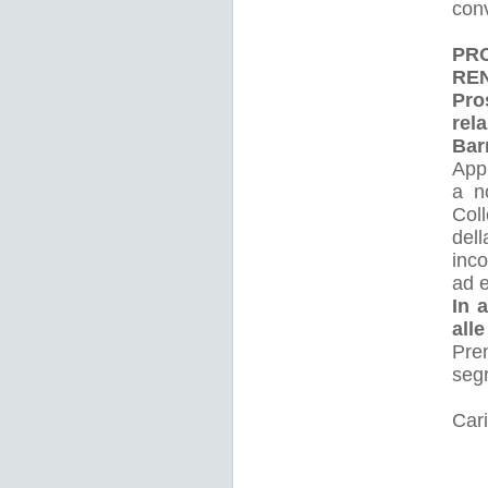
conv
PR
RE
Pro
rel
Bar
Appu
a n
Coll
del
inco
ad 
In 
all
Pre
segr
Cari