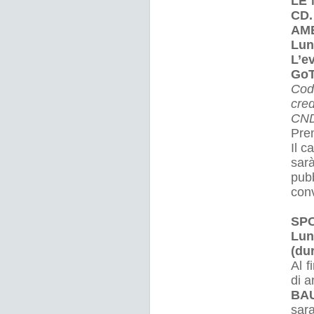
LE 
CD
AMB
Lun
L’e
GoT
Cod
cred
CN
Pren
Il c
sarà
pub
conv
SP
Lun
(dur
Al f
di a
BAU
sara