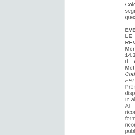
Colo
seg
ques
EVE
LE
REV
Mer
14.3
Il 
Met
Cod
FRL:
Pre
disp
In a
Al 
ric
for
rico
pub