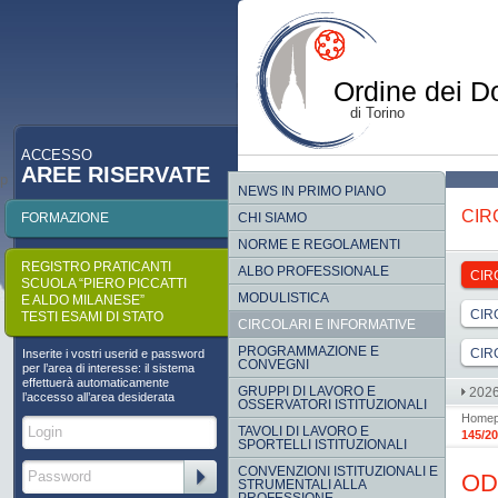
Ordine dei Do
di Torino
ACCESSO
AREE RISERVATE
p
NEWS IN PRIMO PIANO
CIR
FORMAZIONE
CHI SIAMO
NORME E REGOLAMENTI
REGISTRO PRATICANTI
ALBO PROFESSIONALE
CIR
SCUOLA “PIERO PICCATTI
MODULISTICA
E ALDO MILANESE”
CIR
TESTI ESAMI DI STATO
CIRCOLARI E INFORMATIVE
PROGRAMMAZIONE E
CIR
Inserite i vostri userid e password
CONVEGNI
per l’area di interesse: il sistema
effettuerà automaticamente
GRUPPI DI LAVORO E
202
l’accesso all’area desiderata
OSSERVATORI ISTITUZIONALI
Home
TAVOLI DI LAVORO E
145/20
SPORTELLI ISTITUZIONALI
CONVENZIONI ISTITUZIONALI E
OD
STRUMENTALI ALLA