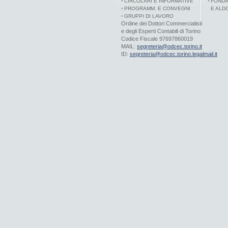
CIRCOLARI E INFORMATIVE
FONDA
PROGRAMM. E CONVEGNI
E ALD
GRUPPI DI LAVORO
Ordine dei Dottori Commercialisti
e degli Esperti Contabili di Torino
Codice Fiscale 97697860019
MAIL:
segreteria@odcec.torino.it
ID:
segreteria@odcec.torino.legalmail.it