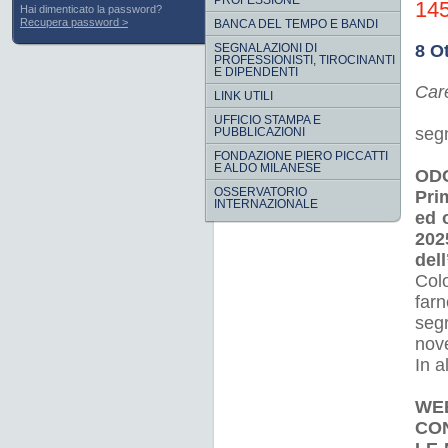
PROFESSIONE
14
Hai dimenticato la password?
Recupera password
BANCA DEL TEMPO E BANDI
SEGNALAZIONI DI
8 O
PROFESSIONISTI, TIROCINANTI
E DIPENDENTI
Care
LINK UTILI
UFFICIO STAMPA E
seg
PUBBLICAZIONI
FONDAZIONE PIERO PICCATTI
E ALDO MILANESE
ODC
OSSERVATORIO
Pri
INTERNAZIONALE
ed 
202
del
Col
far
seg
nov
In a
WE
CON