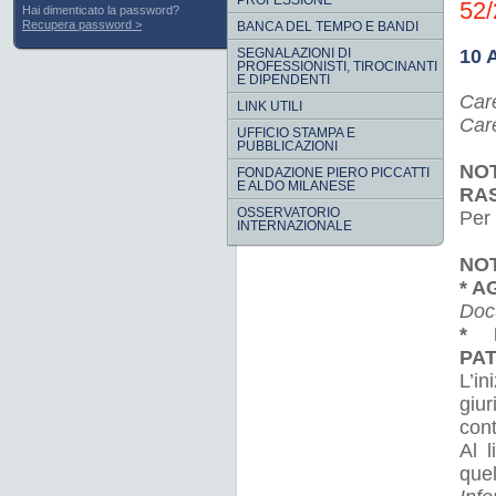
PROFESSIONE
52
Hai dimenticato la password?
Recupera password
BANCA DEL TEMPO E BANDI
SEGNALAZIONI DI
10 
PROFESSIONISTI, TIROCINANTI
E DIPENDENTI
Care
LINK UTILI
Care
UFFICIO STAMPA E
PUBBLICAZIONI
NOT
FONDAZIONE PIERO PICCATTI
E ALDO MILANESE
RA
OSSERVATORIO
Per
INTERNAZIONALE
NOT
* 
Doc
* 
PA
L’in
giu
con
Al 
quel