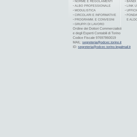
NORME E REGOLAMENTI
BANDI
ALBO PROFESSIONALE
LINK U
MODULISTICA
UFFIC
CIRCOLARI E INFORMATIVE
FONDA
PROGRAMM. E CONVEGNI
E ALD
GRUPPI DI LAVORO
Ordine dei Dottori Commercialisti
e degli Esperti Contabili di Torino
Codice Fiscale 97697860019
MAIL:
segreteria@odcec.torino.it
ID:
segreteria@odcec.torino.legalmail.it