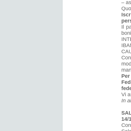
– a
Quot
Isc
per
Il p
boni
INT
IBA
CAU
Con 
moda
ma
Per
Fed
fed
Vi 
In a
SAL
14/
Con