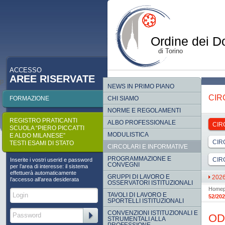
Ordine dei Do
di Torino
ACCESSO
AREE RISERVATE
p
NEWS IN PRIMO PIANO
CIR
FORMAZIONE
CHI SIAMO
NORME E REGOLAMENTI
REGISTRO PRATICANTI
ALBO PROFESSIONALE
CIR
SCUOLA “PIERO PICCATTI
MODULISTICA
E ALDO MILANESE”
CIR
TESTI ESAMI DI STATO
CIRCOLARI E INFORMATIVE
PROGRAMMAZIONE E
CIR
Inserite i vostri userid e password
CONVEGNI
per l’area di interesse: il sistema
effettuerà automaticamente
GRUPPI DI LAVORO E
202
l’accesso all’area desiderata
OSSERVATORI ISTITUZIONALI
Home
TAVOLI DI LAVORO E
52/202
SPORTELLI ISTITUZIONALI
CONVENZIONI ISTITUZIONALI E
OD
STRUMENTALI ALLA