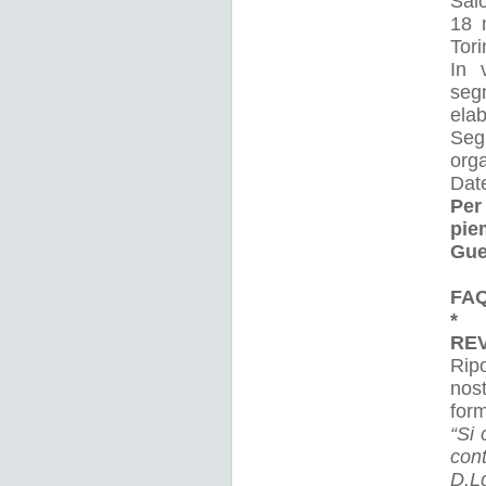
Salo
18 
Tori
In 
seg
ela
Seg
orga
Dat
Per
pie
Gue
FAQ
* 
REV
Rip
nos
form
“Si 
cont
D.L