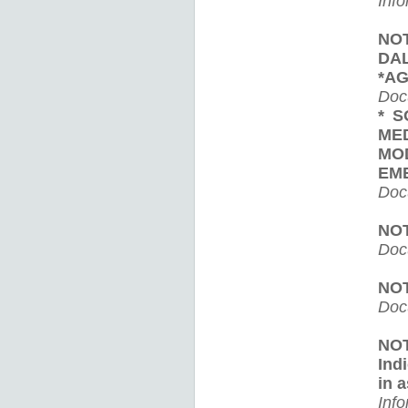
Info
NO
DA
*A
Doc
* S
ME
MO
EME
Doc
NOT
Doc
NOT
Doc
NOT
Ind
in 
Info