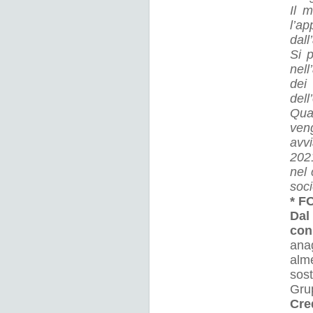
Il 
l’a
dall
Si p
nell
dei
dell
Qual
veng
avv
2021
nel 
soci
* F
Dal
con
anag
alme
sost
Grup
Cre