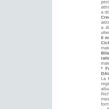
per
attr
a di
Cre
attr
a d
ulte
Il 
Cic
mate
Bil
rat
mat
* F
DAL
La F
regi
att
Rich
mes
for