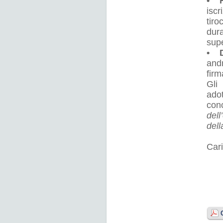
• R
iscr
tir
dura
sup
• 
and
firm
Gli
ado
con
dell
dell
Cari
Sa