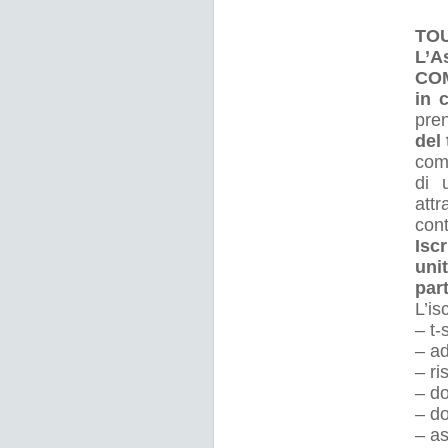
TOU
L’A
COM
in 
pren
del
comp
di 
attr
cont
Isc
uni
part
L’is
– t-
– a
– ri
– do
– d
– as