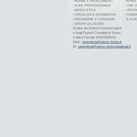
NORME E REGOLAMENTI
BANDI
ALBO PROFESSIONALE
LINK U
MODULISTICA
UFFIC
CIRCOLARI E INFORMATIVE
FONDA
PROGRAMM. E CONVEGNI
E ALD
GRUPPI DI LAVORO
Ordine dei Dottori Commercialisti
e degli Esperti Contabili di Torino
Codice Fiscale 97697860019
MAIL:
segreteria@odcec.torino.it
ID:
segreteria@odcec.torino.legalmail.it