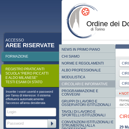
Ordine dei Do
di Torino
ACCESSO
AREE RISERVATE
p
NEWS IN PRIMO PIANO
FORMAZIONE
CHI SIAMO
NORME E REGOLAMENTI
CIR
REGISTRO PRATICANTI
ALBO PROFESSIONALE
SCUOLA “PIERO PICCATTI
CIR
MODULISTICA
E ALDO MILANESE”
TESTI ESAMI DI STATO
CIR
CIRCOLARI E INFORMATIVE
PROGRAMMAZIONE E
Inserite i vostri userid e password
NOT
CONVEGNI
per l’area di interesse: il sistema
effettuerà automaticamente
Home
GRUPPI DI LAVORO E
l’accesso all’area desiderata
OSSERVATORI ISTITUZIONALI
dal C
TAVOLI DI LAVORO E
SPORTELLI ISTITUZIONALI
CIR
CONVENZIONI ISTITUZIONALI E
STRUMENTALI ALLA
29 M