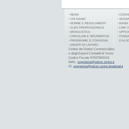
NEWS
CONVE
CHI SIAMO
SEGNA
NORME E REGOLAMENTI
BANDI
ALBO PROFESSIONALE
LINK U
MODULISTICA
UFFIC
CIRCOLARI E INFORMATIVE
FONDA
PROGRAMM. E CONVEGNI
E ALD
GRUPPI DI LAVORO
Ordine dei Dottori Commercialisti
e degli Esperti Contabili di Torino
Codice Fiscale 97697860019
MAIL:
segreteria@odcec.torino.it
ID:
segreteria@odcec.torino.legalmail.it