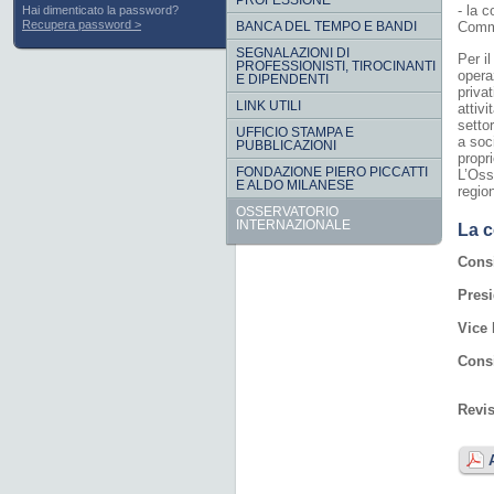
PROFESSIONE
- la c
Hai dimenticato la password?
Recupera password
BANCA DEL TEMPO E BANDI
Comme
SEGNALAZIONI DI
Per i
PROFESSIONISTI, TIROCINANTI
opera
E DIPENDENTI
privat
LINK UTILI
attivi
setto
UFFICIO STAMPA E
a soci
PUBBLICAZIONI
propri
FONDAZIONE PIERO PICCATTI
L’Oss
E ALDO MILANESE
regio
OSSERVATORIO
INTERNAZIONALE
La c
Cons
Presi
Vice 
Consi
Revi