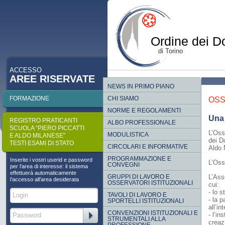
Ordine dei Do
di Torino
ACCESSO
AREE RISERVATE
p
NEWS IN PRIMO PIANO
FORMAZIONE
CHI SIAMO
OSS
NORME E REGOLAMENTI
Una
REGISTRO PRATICANTI
ALBO PROFESSIONALE
SCUOLA “PIERO PICCATTI
L’Oss
MODULISTICA
E ALDO MILANESE”
dei D
TESTI ESAMI DI STATO
CIRCOLARI E INFORMATIVE
Aldo 
PROGRAMMAZIONE E
Inserite i vostri userid e password
L’Oss
CONVEGNI
per l’area di interesse: il sistema
effettuerà automaticamente
GRUPPI DI LAVORO E
L’Asso
l’accesso all’area desiderata
OSSERVATORI ISTITUZIONALI
cui:
- lo s
TAVOLI DI LAVORO E
- la p
SPORTELLI ISTITUZIONALI
all’i
CONVENZIONI ISTITUZIONALI E
- l’in
STRUMENTALI ALLA
creaz