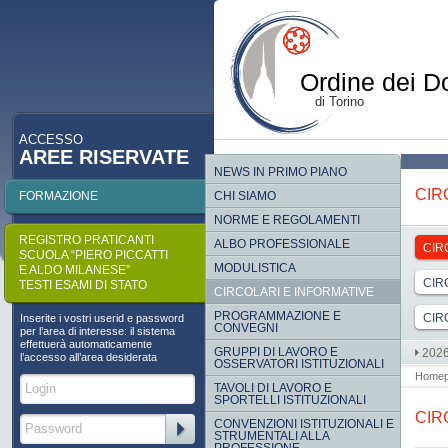
Ordine dei Do
di Torino
ACCESSO
AREE RISERVATE
p
NEWS IN PRIMO PIANO
CIR
FORMAZIONE
CHI SIAMO
NORME E REGOLAMENTI
REGISTRO PRATICANTI
ALBO PROFESSIONALE
CIR
SCUOLA “PIERO PICCATTI
MODULISTICA
E ALDO MILANESE”
CIR
TESTI ESAMI DI STATO
CIRCOLARI E INFORMATIVE
PROGRAMMAZIONE E
CIR
Inserite i vostri userid e password
CONVEGNI
per l’area di interesse: il sistema
effettuerà automaticamente
GRUPPI DI LAVORO E
202
l’accesso all’area desiderata
OSSERVATORI ISTITUZIONALI
Home
TAVOLI DI LAVORO E
SPORTELLI ISTITUZIONALI
CIR
CONVENZIONI ISTITUZIONALI E
STRUMENTALI ALLA