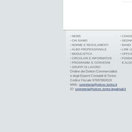
NEWS
CONVE
CHI SIAMO
SEGNA
NORME E REGOLAMENTI
BANDI
ALBO PROFESSIONALE
LINK U
MODULISTICA
UFFIC
CIRCOLARI E INFORMATIVE
FONDA
PROGRAMM. E CONVEGNI
E ALD
GRUPPI DI LAVORO
Ordine dei Dottori Commercialisti
e degli Esperti Contabili di Torino
Codice Fiscale 97697860019
MAIL:
segreteria@odcec.torino.it
ID:
segreteria@odcec.torino.legalmail.it