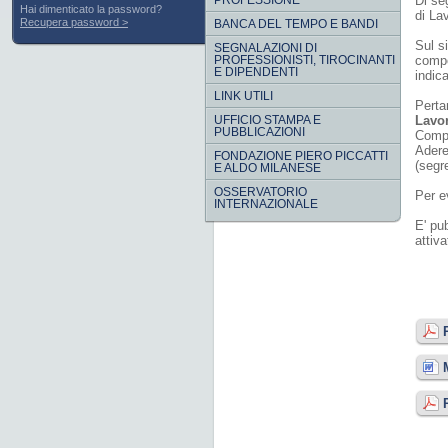
PROFESSIONE
Di se
Hai dimenticato la password?
di La
Recupera password
BANCA DEL TEMPO E BANDI
Sul s
SEGNALAZIONI DI
PROFESSIONISTI, TIROCINANTI
compo
E DIPENDENTI
indica
LINK UTILI
Perta
UFFICIO STAMPA E
Lavo
PUBBLICAZIONI
Compo
Adere
FONDAZIONE PIERO PICCATTI
(segr
E ALDO MILANESE
OSSERVATORIO
Per e
INTERNAZIONALE
E' pu
attiv