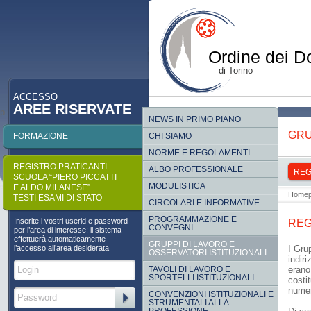
Ordine dei Do
di Torino
ACCESSO
AREE RISERVATE
p
NEWS IN PRIMO PIANO
GRU
FORMAZIONE
CHI SIAMO
NORME E REGOLAMENTI
REGISTRO PRATICANTI
ALBO PROFESSIONALE
RE
SCUOLA “PIERO PICCATTI
MODULISTICA
E ALDO MILANESE”
Home
TESTI ESAMI DI STATO
CIRCOLARI E INFORMATIVE
PROGRAMMAZIONE E
Inserite i vostri userid e password
REG
CONVEGNI
per l’area di interesse: il sistema
effettuerà automaticamente
GRUPPI DI LAVORO E
l’accesso all’area desiderata
I Gru
OSSERVATORI ISTITUZIONALI
indiri
TAVOLI DI LAVORO E
erano
SPORTELLI ISTITUZIONALI
costi
numer
CONVENZIONI ISTITUZIONALI E
STRUMENTALI ALLA