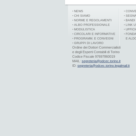
NEWS
CONVE
CHI SIAMO
SEGNA
NORME E REGOLAMENTI
BANDI
ALBO PROFESSIONALE
LINK U
MODULISTICA
UFFIC
CIRCOLARI E INFORMATIVE
FONDA
PROGRAMM. E CONVEGNI
E ALD
GRUPPI DI LAVORO
Ordine dei Dottori Commercialisti
e degli Esperti Contabili di Torino
Codice Fiscale 97697860019
MAIL:
segreteria@odcec.torino.it
ID:
segreteria@odcec.torino.legalmail.it