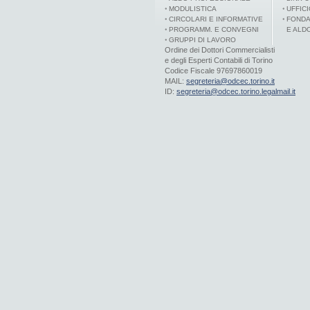
MODULISTICA
UFFIC
CIRCOLARI E INFORMATIVE
FONDA
PROGRAMM. E CONVEGNI
E ALD
GRUPPI DI LAVORO
Ordine dei Dottori Commercialisti
e degli Esperti Contabili di Torino
Codice Fiscale 97697860019
MAIL:
segreteria@odcec.torino.it
ID:
segreteria@odcec.torino.legalmail.it