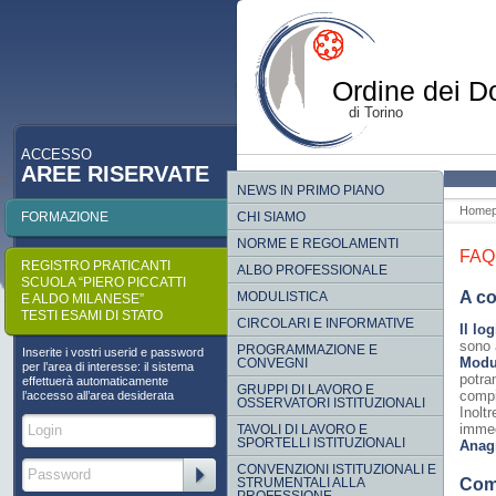
Ordine dei Do
di Torino
ACCESSO
AREE RISERVATE
p
NEWS IN PRIMO PIANO
Home
FORMAZIONE
CHI SIAMO
NORME E REGOLAMENTI
FAQ
REGISTRO PRATICANTI
ALBO PROFESSIONALE
SCUOLA “PIERO PICCATTI
A co
MODULISTICA
E ALDO MILANESE”
TESTI ESAMI DI STATO
CIRCOLARI E INFORMATIVE
Il log
sono 
PROGRAMMAZIONE E
Inserite i vostri userid e password
Modul
CONVEGNI
per l’area di interesse: il sistema
potra
effettuerà automaticamente
GRUPPI DI LAVORO E
compi
l’accesso all’area desiderata
OSSERVATORI ISTITUZIONALI
Inoltr
immed
TAVOLI DI LAVORO E
SPORTELLI ISTITUZIONALI
Anag
CONVENZIONI ISTITUZIONALI E
STRUMENTALI ALLA
Come