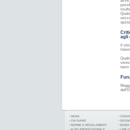
all'i
possi
risult
Qualo
orizz
opzio
Crit
agli
Il si
Intern
Qualo
venis
tasto
Funz
Maggi
dell'
NEWS
CONVE
CHI SIAMO
SEGNA
NORME E REGOLAMENTI
BANDI
ALBO PROFESSIONALE
LINK U