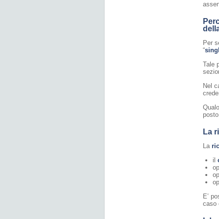
assen
Perc
dell
Per se
“
sing
Tale 
sezio
Nel c
crede
Qualo
posto
La r
La
ri
il
o
o
op
E’ po
caso 