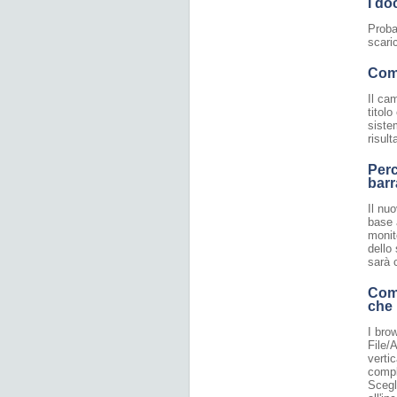
I do
Proba
scari
Come
Il c
titolo
siste
risult
Perc
barr
Il nuo
base 
monit
dello
sarà 
Come
che 
I bro
File/
verti
compl
Scegl