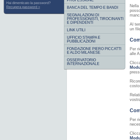
PROFESSIONE
Hai dimenticato la password?
Nella
Recupera password
BANCA DEL TEMPO E BANDI
posso
SEGNALAZIONI DI
manca
PROFESSIONISTI, TIROCINANTI
E DIPENDENTI
Al te
un fi
LINK UTILI
UFFICIO STAMPA E
Come
PUBBLICAZIONI
FONDAZIONE PIERO PICCATTI
Per ri
E ALDO MILANESE
alle 
OSSERVATORIO
Clicca
INTERNAZIONALE
Modul
press
Ricor
costo
Relat
vostr
Come
Per ri
necess
Clicca
Modul