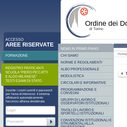
Ordine dei Do
di Torino
ACCESSO
AREE RISERVATE
p
NEWS IN PRIMO PIANO
Home
FORMAZIONE
CHI SIAMO
NORME E REGOLAMENTI
REGISTRO PRATICANTI
ALBO PROFESSIONALE
SCUOLA “PIERO PICCATTI
MODULISTICA
E ALDO MILANESE”
TESTI ESAMI DI STATO
CIRCOLARI E INFORMATIVE
PROGRAMMAZIONE E
Inserite i vostri userid e password
CONVEGNI
per l’area di interesse: il sistema
effettuerà automaticamente
GRUPPI DI LAVORO E
l’accesso all’area desiderata
OSSERVATORI ISTITUZIONALI
TAVOLI DI LAVORO E
SPORTELLI ISTITUZIONALI
CONVENZIONI ISTITUZIONALI E
STRUMENTALI ALLA