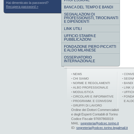
PROFESSIONE
Hai dimenticato la password?
Recupera password
BANCA DEL TEMPO E BANDI
SEGNALAZIONI DI
PROFESSIONISTI, TIROCINANTI
E DIPENDENTI
LINK UTILI
UFFICIO STAMPA E
PUBBLICAZIONI
FONDAZIONE PIERO PICCATTI
E ALDO MILANESE
OSSERVATORIO
INTERNAZIONALE
NEWS
CONVE
CHI SIAMO
SEGNA
NORME E REGOLAMENTI
BANDI
ALBO PROFESSIONALE
LINK U
MODULISTICA
UFFIC
CIRCOLARI E INFORMATIVE
FONDA
PROGRAMM. E CONVEGNI
E ALD
GRUPPI DI LAVORO
Ordine dei Dottori Commercialisti
e degli Esperti Contabili di Torino
Codice Fiscale 97697860019
MAIL:
segreteria@odcec.torino.it
ID:
segreteria@odcec.torino.legalmail.it