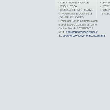
ALBO PROFESSIONALE
LINK U
MODULISTICA
UFFIC
CIRCOLARI E INFORMATIVE
FONDA
PROGRAMM. E CONVEGNI
E ALD
GRUPPI DI LAVORO
Ordine dei Dottori Commercialisti
e degli Esperti Contabili di Torino
Codice Fiscale 97697860019
MAIL:
segreteria@odcec.torino.it
ID:
segreteria@odcec.torino.legalmail.it