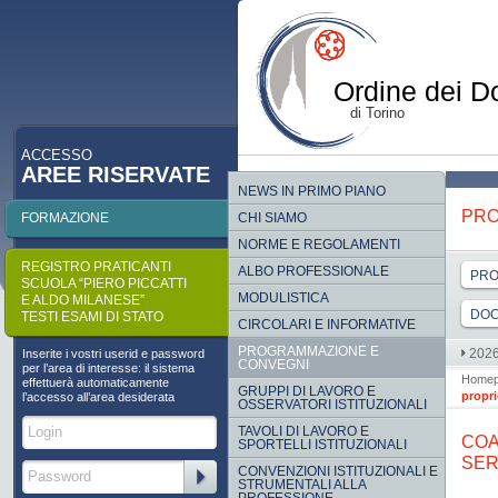
Ordine dei Do
di Torino
ACCESSO
AREE RISERVATE
p
NEWS IN PRIMO PIANO
PRO
FORMAZIONE
CHI SIAMO
NORME E REGOLAMENTI
REGISTRO PRATICANTI
ALBO PROFESSIONALE
PRO
SCUOLA “PIERO PICCATTI
MODULISTICA
E ALDO MILANESE”
DOC
TESTI ESAMI DI STATO
CIRCOLARI E INFORMATIVE
PROGRAMMAZIONE E
202
Inserite i vostri userid e password
CONVEGNI
per l’area di interesse: il sistema
Home
effettuerà automaticamente
GRUPPI DI LAVORO E
propri
l’accesso all’area desiderata
OSSERVATORI ISTITUZIONALI
TAVOLI DI LAVORO E
COA
SPORTELLI ISTITUZIONALI
SER
CONVENZIONI ISTITUZIONALI E
STRUMENTALI ALLA