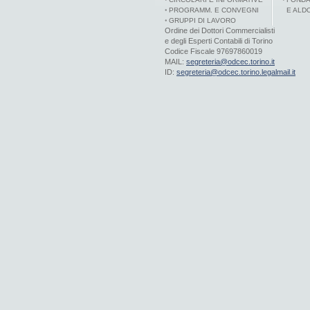
PROGRAMM. E CONVEGNI
E ALD
GRUPPI DI LAVORO
Ordine dei Dottori Commercialisti
e degli Esperti Contabili di Torino
Codice Fiscale 97697860019
MAIL:
segreteria@odcec.torino.it
ID:
segreteria@odcec.torino.legalmail.it