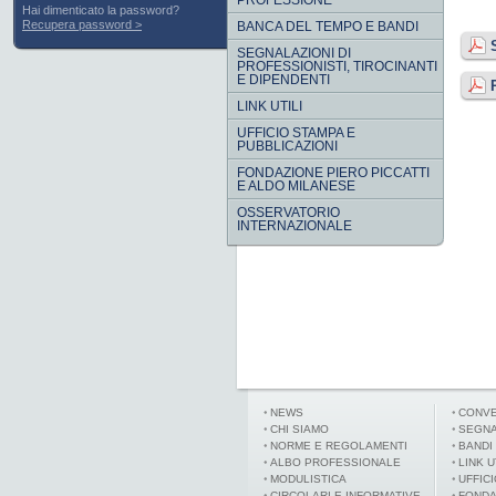
PROFESSIONE
Hai dimenticato la password?
Recupera password
BANCA DEL TEMPO E BANDI
SEGNALAZIONI DI
PROFESSIONISTI, TIROCINANTI
E DIPENDENTI
LINK UTILI
UFFICIO STAMPA E
PUBBLICAZIONI
FONDAZIONE PIERO PICCATTI
E ALDO MILANESE
OSSERVATORIO
INTERNAZIONALE
NEWS
CONVE
CHI SIAMO
SEGNA
NORME E REGOLAMENTI
BANDI
ALBO PROFESSIONALE
LINK U
MODULISTICA
UFFIC
CIRCOLARI E INFORMATIVE
FONDA