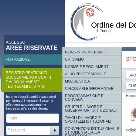
Ordine dei Do
di Torino
ACCESSO
AREE RISERVATE
p
NEWS IN PRIMO PIANO
SPO
FORMAZIONE
CHI SIAMO
NORME E REGOLAMENTI
REGISTRO PRATICANTI
ALBO PROFESSIONALE
SPO
SCUOLA “PIERO PICCATTI
MODULISTICA
E ALDO MILANESE”
CHI
TESTI ESAMI DI STATO
CIRCOLARI E INFORMATIVE
PROGRAMMAZIONE E
Home
Inserite i vostri userid e password
CONVEGNI
per l’area di interesse: il sistema
effettuerà automaticamente
GRUPPI DI LAVORO E
l’accesso all’area desiderata
OSSERVATORI ISTITUZIONALI
TAVOLI DI LAVORO E
SPORTELLI ISTITUZIONALI
CONVENZIONI ISTITUZIONALI E
colla
STRUMENTALI ALLA