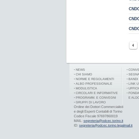
CNDCE
CNDCE
CNDC
NEWS
CONVE
CHI SIAMO
SEGNA
NORME E REGOLAMENTI
BANDI
ALBO PROFESSIONALE
LINK U
MODULISTICA
UFFIC
CIRCOLARI E INFORMATIVE
FONDA
PROGRAMM. E CONVEGNI
E ALD
GRUPPI DI LAVORO
Ordine dei Dottori Commercialisti
e degli Esperti Contabili di Torino
Codice Fiscale 97697860019
MAIL:
segreteria@odcec.torino.it
ID:
segreteria@odcec.torino.legalmail.it