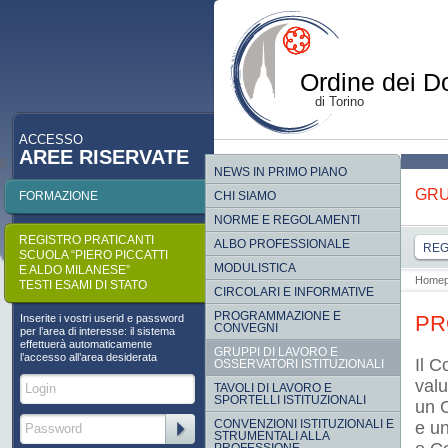
Ordine dei Do
di Torino
ACCESSO
AREE RISERVATE
p
NEWS IN PRIMO PIANO
GRU
FORMAZIONE
CHI SIAMO
NORME E REGOLAMENTI
REGISTRO PRATICANTI
ALBO PROFESSIONALE
RE
SCUOLA “PIERO PICCATTI
MODULISTICA
E ALDO MILANESE”
Home
TESTI ESAMI DI STATO
CIRCOLARI E INFORMATIVE
PROGRAMMAZIONE E
PR
Inserite i vostri userid e password
CONVEGNI
per l’area di interesse: il sistema
effettuerà automaticamente
GRUPPI DI LAVORO E
l’accesso all’area desiderata
Il C
OSSERVATORI ISTITUZIONALI
valu
TAVOLI DI LAVORO E
SPORTELLI ISTITUZIONALI
un 
CONVENZIONI ISTITUZIONALI E
e un
STRUMENTALI ALLA