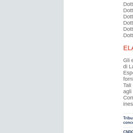
Dot
Dot
Dot
Dot
Dot
Dot
EL
Gli 
di L
Espe
forn
Tali
agli
Comm
ines
Tribu
conc
CNDCE