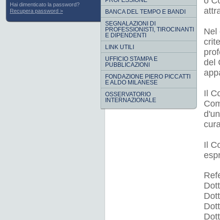
o Co
PROFESSIONE
Hai dimenticato la password?
attr
Recupera password
BANCA DEL TEMPO E BANDI
SEGNALAZIONI DI
PROFESSIONISTI, TIROCINANTI
Nel 
E DIPENDENTI
crit
LINK UTILI
prof
UFFICIO STAMPA E
del 
PUBBLICAZIONI
app
FONDAZIONE PIERO PICCATTI
E ALDO MILANESE
Il C
OSSERVATORIO
INTERNAZIONALE
Comm
d'un
cur
Il C
espr
Refe
Dot
Dot
Dot
Dott