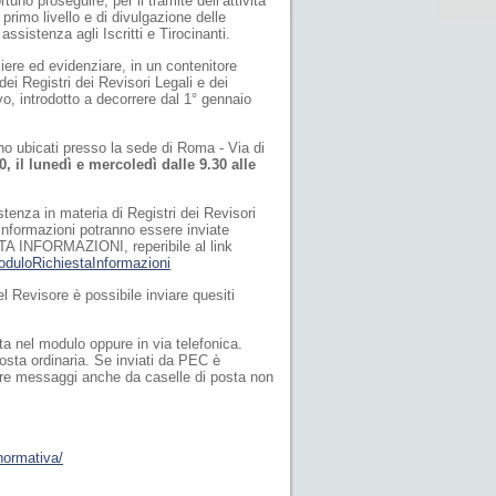
tuno proseguire, per il tramite dell’attività
 primo livello e di divulgazione delle
assistenza agli Iscritti e Tirocinanti.
liere ed evidenziare, in un contenitore
dei Registri dei Revisori Legali e dei
vo, introdotto a decorrere dal 1° gennaio
no ubicati presso la sede di Roma - Via di
, il lunedì e mercoledì dalle 9.30 alle
stenza in materia di Registri dei Revisori
i informazioni potranno essere inviate
A INFORMAZIONI, reperibile al link
moduloRichiestaInformazioni
l Revisore è possibile inviare quesiti
cata nel modulo oppure in via telefonica.
osta ordinaria. Se inviati da PEC è
vere messaggi anche da caselle di posta non
/normativa/