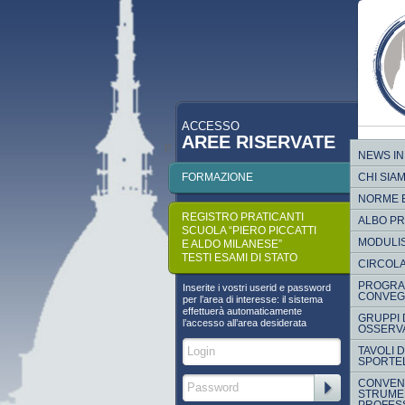
ACCESSO
AREE RISERVATE
p
NEWS IN
FORMAZIONE
CHI SIA
NORME 
REGISTRO PRATICANTI
ALBO P
SCUOLA “PIERO PICCATTI
MODULI
E ALDO MILANESE”
TESTI ESAMI DI STATO
CIRCOLA
PROGRA
Inserite i vostri userid e password
CONVEG
per l’area di interesse: il sistema
effettuerà automaticamente
GRUPPI 
l’accesso all’area desiderata
OSSERVA
TAVOLI 
SPORTEL
CONVENZ
STRUMEN