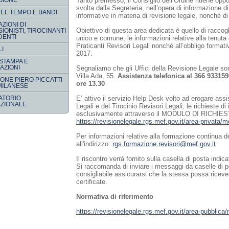
SIONE
Tanto premesso, il Consiglio dell’Ordine ritiene oppor
svolta dalla Segreteria, nell’opera di informazione di
EL TEMPO E BANDI
informative in materia di revisione legale, nonché di 
ZIONI DI
Obiettivo di questa area dedicata è quello di raccog
IONISTI, TIROCINANTI
DENTI
unico e comune, le informazioni relative alla tenuta 
Praticanti Revisori Legali nonché all’obbligo formati
LI
2017.
 STAMPA E
AZIONI
Segnaliamo che gli Uffici della Revisione Legale so
Villa Ada, 55.
Assistenza telefonica al 366 9331590
ONE PIERO PICCATTI
ore 13.30
MILANESE
ATORIO
E’ attivo il servizio Help Desk volto ad erogare assi
ZIONALE
Legali e del Tirocinio Revisori Legali; le richieste d
esclusivamente attraverso il MODULO DI RICHIEST
https://revisionelegale.rgs.mef.gov.it/area-privata/
Per informazioni relative alla formazione continua de
all'indirizzo:
rgs.formazione.revisori@mef.gov.it
Il riscontro verrà fornito sulla casella di posta indi
Si raccomanda di inviare i messaggi da caselle di p
consigliabile assicurarsi che la stessa possa rice
certificate.
Normativa di riferimento
https://revisionelegale.rgs.mef.gov.it/area-pubblica