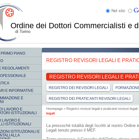
Nel sito
Ordine dei Dottori Commercialisti e d
di Torino
 PRIMO PIANO
REGISTRO REVISORI LEGALI E PRATI
MO
E REGOLAMENTI
ROFESSIONALE
REGISTRO REVISORI LEGALI E PRAT
STICA
REGISTRO DEI REVISORI LEGALI
FORMAZIONE
RI E INFORMATIVE
MMAZIONE E
REGISTRO DEI PRATICANTI REVISORI LEGALI
NI
Homepage
>
Registro revisori legali e praticanti revisori legali
DI LAVORO E
TORI ISTITUZIONALI
legali
DI LAVORO E
LI ISTITUZIONALI
La pressochè totalità degli Iscritti al nostro Ordine è
Legali tenuto presso il MEF.
IONI ISTITUZIONALI E
TALI ALLA