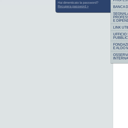
PROFES
Hai dimenticato la password?
Recupera password
BANCA D
SEGNALA
PROFESS
E DIPEN
LINK UTI
UFFICIO
PUBBLIC
FONDAZI
E ALDO 
OSSERV
INTERNA